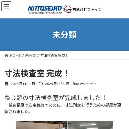
コ
ナ
ン
ビ
テ
ゲ
ン
ー
ツ
シ
へ
ョ
未分類
ス
ン
キ
に
ッ
移
プ
動
HOME
未分類
寸法検査室 完成！
寸法検査室 完成！
最
2025年11月1日
2025年11月1日
fine-webadmin
終
更
ねじ類の寸法検査室が完成しました！
新
日
検査精度の安定維持のために、寸法測定を行うための部屋が更
時
新されました。
: