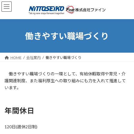
コ
ナ
ン
ビ
テ
ゲ
ン
ー
ツ
シ
へ
ョ
働きやすい職場づくり
ス
ン
キ
に
ッ
移
プ
動
HOME
会社案内
働きやすい職場づくり
働きやすい職場づくりの一環として、有給休暇取得や育児・介
護関連制度、また福利厚生への取り組みにも力を入れて推進して
います。
年間休日
120日(週休2日制)